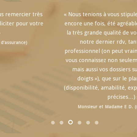
s
« Nous tenions à vous stipuler que nous avon
e
encore une fois, été agréablement surpris p
la très grande qualité de vos services lors d
notre dernier rdv, tant sur le plan
professionnel (on peut vraiment affirmer q
vous connaissez non seulement votre « job 
mais aussi vos dossiers sur « le bout des
doigts »), que sur le plan relationnel
(disponibilité, amabilité, explications claires 
précises…) »
Monsieur et Madame E D. (rachat de prêt)