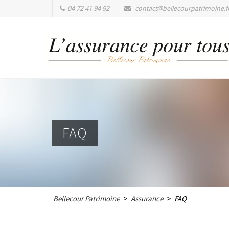
04 72 41 94 92
contact@bellecourpatrimoine.f
FAQ
Bellecour Patrimoine
Assurance
FAQ
>
>