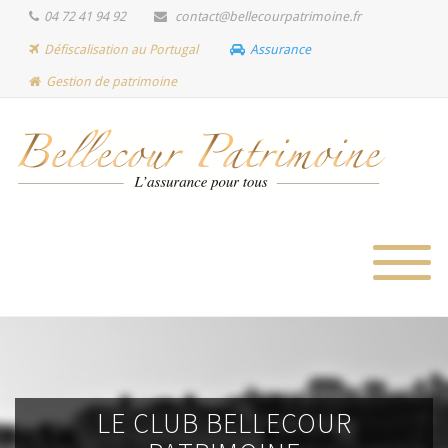
04 72 41 94 92
contact@bellecourpatrimoine.fr
Défiscalisation au Portugal
Assurance
Gestion de patrimoine
LE CLUB BELLECOUR