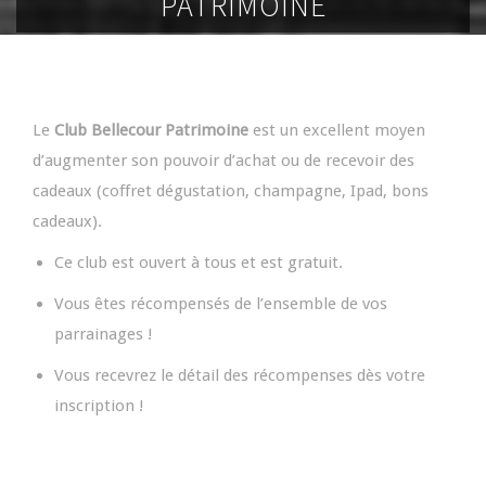
PATRIMOINE
Le
Club Bellecour Patrimoine
est un excellent moyen
d’augmenter son pouvoir d’achat ou de recevoir des
cadeaux (coffret dégustation, champagne, Ipad, bons
cadeaux).
Ce club est ouvert à tous et est gratuit.
Vous êtes récompensés de l’ensemble de vos
parrainages !
Vous recevrez le détail des récompenses dès votre
inscription !